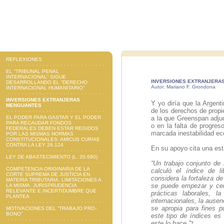
REFLEXIONES
EL “TRIBUNAL PENAL
INTERNACIONAL” SIGUE
INVERSIONES EXTRANJERA
DESARROLLANDO EL “DERECHO
Autor: Mariano F. Grondona
INTERNACIONAL HUMANITARIO”
INVERSIONES EXTRANJERAS
Y yo diría que la Argent
MENGUANTES
de los derechos de prop
EL PODER PARA GASTAR Y EL PODER
a la que Greenspan adju
PARA RECAUDAR FONDOS
o en la falta de progres
FEDERALES DEBEN ESTAR REGIDOS
marcada inestabilidad ec
POR LAS MISMAS NORMAS
CONSTITUCIONALES: AMICUS CURIAE
CONTRA LA LEY 26.124
En su apoyo cita una est
LEY DE ABASTECIMIENTO (L. 20.680)
“Un trabajo conjunto de 
COMPETENCIA ORIGINARIA DE LA
calculó el índice de l
CORTE SUPREMA DE JUSTICIA EN
considera la fortaleza de
MATERIA TRIBUTARIA. LIMITACIONES A
se puede empezar y cerr
LA MISMA. JURISPRUDENCIA
RELEVANTE E INCERTIDUMBRE QUE
prácticas laborales, l
PLANTEA
internacionales, la ausen
se apropia para fines p
MOTIVACIONES DEL “TRABAJO PRO-
BONO”
este tipo de índices es
este lo hace.”
7