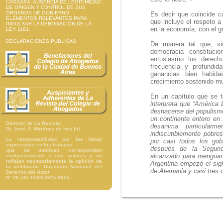
CASSABA: AUSENCIA DE LEGITIMIDAD
DE ORIGEN Y CONTROL DE SUS
ÓRGANOS DE GOBIERNO.
Es decir que coincide ca
ELEMENTOS RELEVANTES PARA
que incluye el respeto a 
IMPULSAR LA DEROGACIÓN DE LA
en la economía, con el g
LEY 1181.
DECLARACIONES PUBLICAS
De manera tal que, sim
democracia constituci
entusiasmo los derech
frecuencia y profundid
ganancias bien habid
crecimiento sostenido m
En un capítulo que se t
interpreta que “América
deshacerse del populism
un continente entero en
Director de La Revista:
desanima particula
Dr. José A. Martínez de Hoz (h)
indiscutiblemente pobres
La responsabilidad por las ideas
por casi todos los gob
expresadas en los trabajos
después de la Segund
que se publican corresponden
alcanzado para menguar 
exclusivamente a sus autores y no
reflejan necesariamente la opinión de
Argentina empezó el sigl
la institución. Dirección Nacional del
de Alemania y casi tres 
Derecho del Autor
N° 28.581 ISSN 0325-8955