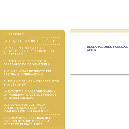
REFLEXIONES
LA DES(PROTECCIÓN) DEL CRÉDITO
DECLARACIONES PUBLICAS 
LA INDEPENDENCIA JUDICIAL
AIRES
PROTEGE LOS DERECHOS DE LOS
CIUDADANOS
EL “ESTADO DE DERECHO” HA
DESAPARECIDO DE VENEZUELA
ALGUNAS NOTAS RESPECTO DEL
ARBITRAJE INTERNACIONAL
EL DOMINIO DE LOS HIDROCARBUROS
Y LA LEY 26.197
LA EXPORTACIÓN AGROPECUARIA Y
LA PROBLEMÁTICA DE LOS PRECIOS
DE TRANSFERENCIA
LOS CONVENIOS CONTRA LA
INTERFERENCIA ILICITA EN LA
AVIACION CIVIL INTERNACIONAL
DECLARACIONES PUBLICAS DEL
COLEGIO DE ABOGADOS DE LA
CIUDAD DE BUENOS AIRES